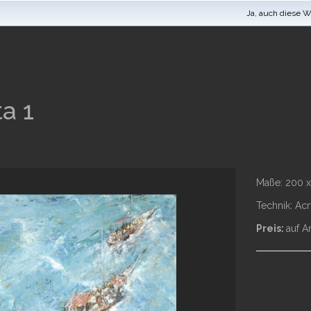
Ja, auch diese 
a 1
Maße: 200 
Technik: Ac
Preis:
auf A