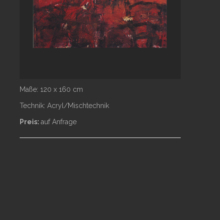
PARTNER
Maße: 120 x 160 cm
Technik: Acryl/Mischtechnik
Preis:
auf Anfrage
© 2026 Lutz Bernsau
zurück zu Großbilder
Almerfeld 2
59929 Brilon
Impressum
|
Datenschutz
AGB / Widerruf / Versand